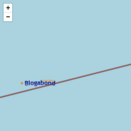
Loading...
+
−