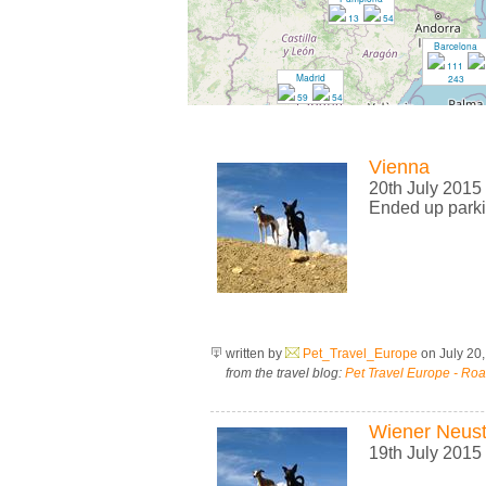
13
54
Barcelona
111
Madrid
243
59
54
Vienna
20th July 2015
Ended up parki
written by
Pet_Travel_Europe
on July 20
from the travel blog:
Pet Travel Europe - Roa
Wiener Neust
19th July 2015 