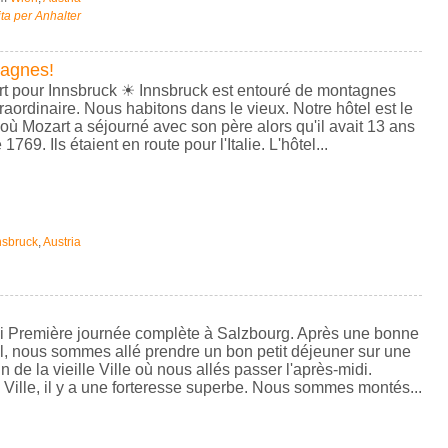
ta per Anhalter
tagnes!
art pour Innsbruck ☀ Innsbruck est entouré de montagnes
traordinaire. Nous habitons dans le vieux. Notre hôtel est le
ù Mozart a séjourné avec son père alors qu'il avait 13 ans
769. Ils étaient en route pour l'Italie. L'hôtel...
nsbruck
,
Austria
di Première journée complète à Salzbourg. Après une bonne
l, nous sommes allé prendre un bon petit déjeuner sur une
n de la vieille Ville où nous allés passer l'après-midi.
Ville, il y a une forteresse superbe. Nous sommes montés...