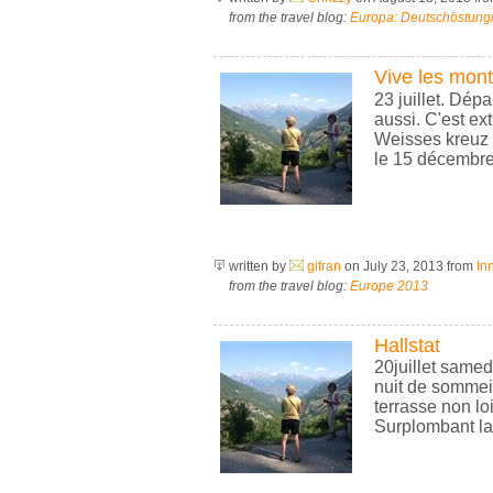
from the travel blog:
Europa: Deutschöstungi
Vive les mon
23 juillet. Dép
aussi. C'est ex
Weisses kreuz o
le 15 décembre 1
written by
gifran
on July 23, 2013
from
In
from the travel blog:
Europe 2013
Hallstat
20juillet same
nuit de sommei
terrasse non loi
Surplombant la 