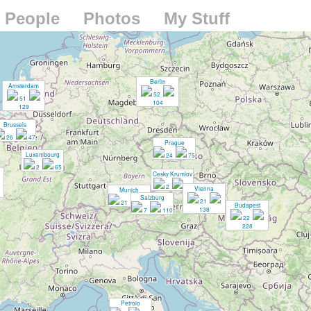
People
Photos
My Stuff
Berlin
Amsterdam
52
51
104
129
Brussels
26
47
Prague
Luxembourg
24
75
2
65
Cesky Krumlov
2
65
Vienna
Munich
Salzburg
21
21
65
Budapest
138
7
110
22
228
Petroio