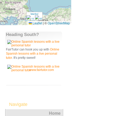
Istanbul
15
62
Leaflet
|
©
OpenStreetMap
Heading South?
FairTutor can hook you up with
Online
Spanish lessons with a live personal
tutor
. It's pretty sweet!
www.fairtutor.com
Navigate
Home