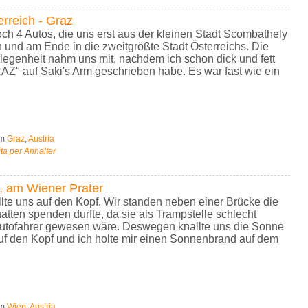
rreich - Graz
ch 4 Autos, die uns erst aus der kleinen Stadt Scombathely
 und am Ende in die zweitgrößte Stadt Österreichs. Die
elegenheit nahm uns mit, nachdem ich schon dick und fett
AZ" auf Saki's Arm geschrieben habe. Es war fast wie ein
om
Graz
,
Austria
ta per Anhalter
, am Wiener Prater
lte uns auf den Kopf. Wir standen neben einer Brücke die
tten spenden durfte, da sie als Trampstelle schlecht
Autofahrer gewesen wäre. Deswegen knallte uns die Sonne
 auf den Kopf und ich holte mir einen Sonnenbrand auf dem
om
Wien
,
Austria