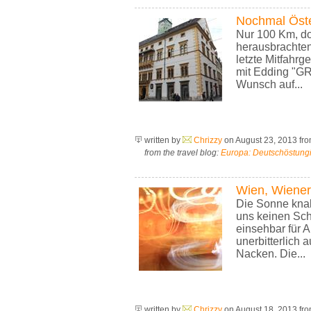
Nochmal Öste
Nur 100 Km, do
herausbrachten
letzte Mitfahrg
mit Edding "GR
Wunsch auf...
written by
Chrizzy
on August 23, 2013
fr
from the travel blog:
Europa: Deutschöstungi
Wien, Wiener
Die Sonne knal
uns keinen Scha
einsehbar für 
unerbitterlich
Nacken. Die...
written by
Chrizzy
on August 18, 2013
fr