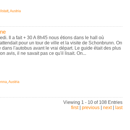
lstatt
,
Austria
nne
redi. Il a fait + 30 A 8h45 nous étions dans le hall où
attendait pour un tour de ville et la visite de Schonbrunn. On
 dans l'autobus avant le vrai départ. Le guide était des plus
 avis, il ne savait pas ce qu'il lisait. On...
enna
,
Austria
Viewing 1 - 10 of 108 Entries
first
|
previous
|
next
|
last