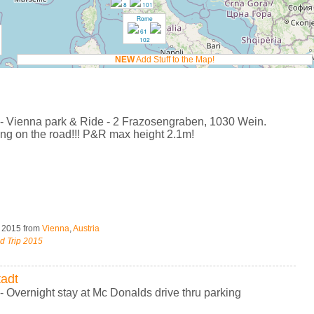
8
101
Rome
61
102
NEW
Add Stuff to the Map!
 - Vienna park & Ride - 2 Frazosengraben, 1030 Wein.
ng on the road!!! P&R max height 2.1m!
, 2015
from
Vienna
,
Austria
d Trip 2015
adt
- Overnight stay at Mc Donalds drive thru parking