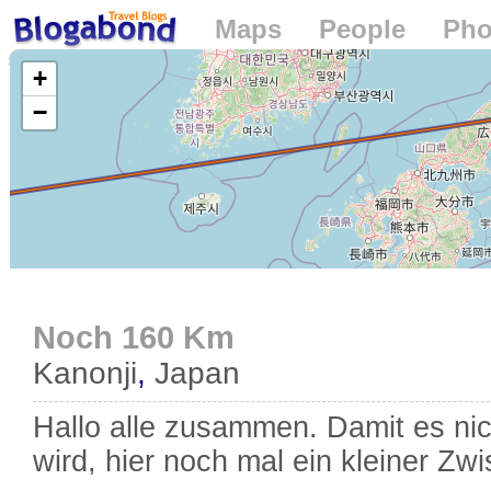
Maps
People
Pho
Loading...
+
−
Noch 160 Km
Kanonji
,
Japan
Hallo alle zusammen. Damit es nich
wird, hier noch mal ein kleiner Zw